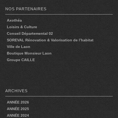
NOS DATES …
NOS PARTENAIRES
Axothéa
NOS DATES DE REPRÉSENTATIONS POUR 2026
Loisirs & Culture
NOS DATES DE REPRÉSENTATIONS POUR 2025
Conseil Départemental 02
SOREVAL Rénovation & Valorisation de l’habitat
REVUE DE PRESSE
Ville de Laon
Boutique Monsieur Laon
REVUE DE PRESSE 2026
Groupe CAILLE
REVUE DE PRESSE 2025
REVUE DE PRESSE 2024
REVUE DE PRESSE 2023
ARCHIVES
REVUE DE PRESSE 2022
ANNÉE 2026
REVUE DE PRESSE 2021
ANNÉE 2025
ANNÉE 2024
REVUE DE PRESSE 2020