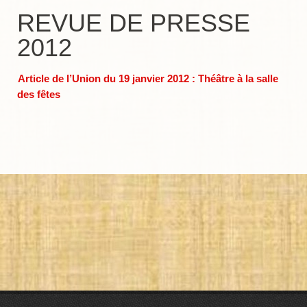
REVUE DE PRESSE
NOUS CONTACTER
2012
COURRIEL
COURRIER – SIÈGE SOCIAL
Article de l’Union du 19 janvier 2012 : Théâtre à la salle
des fêtes
BUREAU DE L’ASSOCIATION
NOS PIÈCES
JACQUES A DIT
UN STYLO DANS LA TÊTE
2 EUROS 20
L’INDICE À L’INDEX
POURQUOI MOI ?!
ESPÈCES MENACÉES