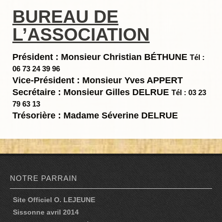
BUREAU DE
NOUS CONTACTER
L’ASSOCIATION
COURRIEL
Président : Monsieur Christian BÉTHUNE
COURRIER – SIÈGE SOCIAL
Tél :
06 73 24 39 96
BUREAU DE L’ASSOCIATION
Vice-Président : Monsieur Yves APPERT
Secrétaire : Monsieur Gilles DELRUE
Tél : 03 23
NOS PIÈCES
79 63 13
Trésorière : Madame Séverine DELRUE
JACQUES A DIT
UN STYLO DANS LA TÊTE
2 EUROS 20
NOTRE PARRAIN
L’INDICE À L’INDEX
POURQUOI MOI ?!
Site Officiel O. LEJEUNE
Sissonne avril 2014
ESPÈCES MENACÉES