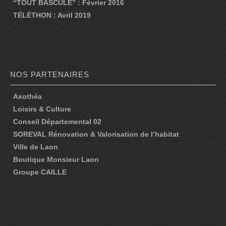
“TOUT BASCULE” : Février 2016
TÉLÉTHON : Avril 2019
LA SYMPHONIE DES FAUX-CULS
SI GUITRY M’ÉTAIT JOUÉ
FAUX ET USAGE DE FOUS
NOS PARTENAIRES
STATIONNEMENT ALTERNÉ
Axothéa
ENTRE LE JOUR ET LA NUIT
Loisirs & Culture
TOUT BASCULE
Conseil Départemental 02
SOREVAL Rénovation & Valorisation de l’habitat
JE VEUX VOIR MIOUSSOV
Ville de Laon
LES HOMMES PRÉFÈRENT MENTIR
Boutique Monsieur Laon
Groupe CAILLE
VIVE LA COLOCATION
LA SOUPIÈRE
SPECTACLE 2026